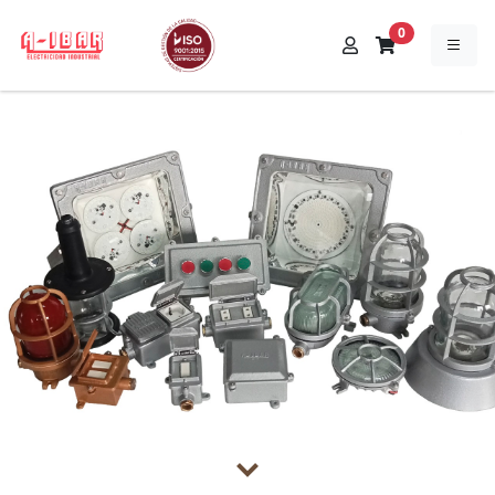
items
0